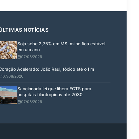
ÚLTIMAS NOTÍCIAS
Soja sobe 2,75% em MS; milho fica estável
em um ano
07/08/2026
Coração Acelerado: João Raul, tóxico até o fim
07/08/2026
Sancionada lei que libera FGTS para
hospitais filantrópicos até 2030
07/08/2026