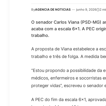
By
AGENCIA DE NOTICIAS
—
junho 9, 2026
2 mi
O senador Carlos Viana (PSD-MG) a
acaba com a escala 6×1. A PEC origi
trabalho.
A proposta de Viana estabelece a esca
trabalho e três de folga. A medida be
“Estou propondo a possibilidade da es
médicos, enfermeiros e socorristas e
proteger vidas”, escreveu o senador 
A PEC do fim da escala 6×1, aprovada