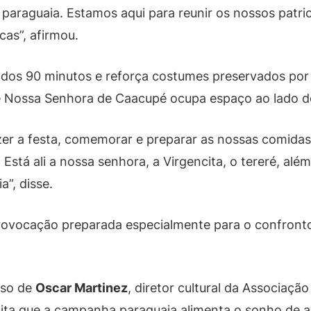
paraguaia. Estamos aqui para reunir os nossos patri
as”, afirmou.
m dos 90 minutos e reforça costumes preservados por
Nossa Senhora de Caacupé ocupa espaço ao lado dos
azer a festa, comemorar e preparar as nossas comidas
Está ali a nossa senhora, a Virgencita, o tereré, além
”, disse.
 provocação preparada especialmente para o confront
rso de
Oscar Martinez
, diretor cultural da Associaçã
dita que a campanha paraguaia alimenta o sonho de 