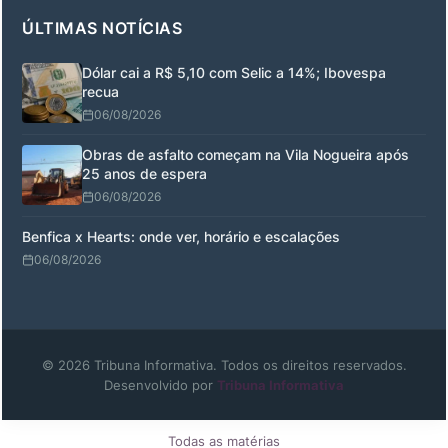
ÚLTIMAS NOTÍCIAS
Dólar cai a R$ 5,10 com Selic a 14%; Ibovespa
recua
06/08/2026
Obras de asfalto começam na Vila Nogueira após
25 anos de espera
06/08/2026
Benfica x Hearts: onde ver, horário e escalações
06/08/2026
© 2026 Tribuna Informativa. Todos os direitos reservados.
Desenvolvido por
Tribuna Informativa
Todas as matérias